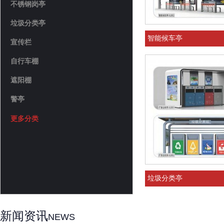
不锈钢岗亭
垃圾分类亭
智能候车亭
宣传栏
自行车棚
遮阳棚
警亭
更多分类
垃圾分类亭
新闻资讯
NEWS