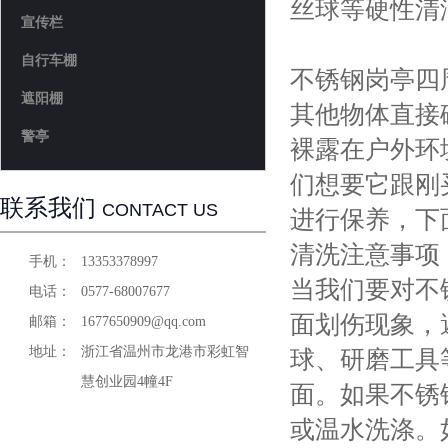
丝球等硬性清
宣传栏
自行车棚
不锈钢岗亭四
遮阳棚
其他物体直接
警亭
裸露在户外环
们想要它跟刚
联系我们
CONTACT US
进行保养，下
清洗注意事项
手机：
13353378997
当我们要对不
电话：
0577-68007677
面划伤现象，
邮箱：
1677650909@qq.com
地址：
浙江省温州市龙港市彩虹智
球、研磨工具
慧创业园4幢4F
面。如果不锈
或温水洗涤。