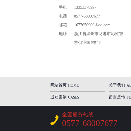
手机：
13353378997
电话：
0577-68007677
邮箱：
1677650909@qq.com
地址：
浙江省温州市龙港市彩虹智
慧创业园4幢4F
网站首页
关于我们
HOME
A
成功案例
留言反馈
CASES
F
全国服务热线：
0577-68007677