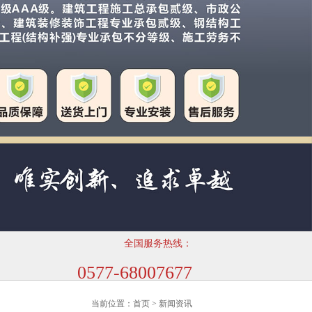
全国服务热线：
计生产各类配套金属制品，其中包含候车亭、岗亭、路名牌、指路牌灯箱
0577-68007677
13353378997
当前位置：
首页
> 新闻资讯